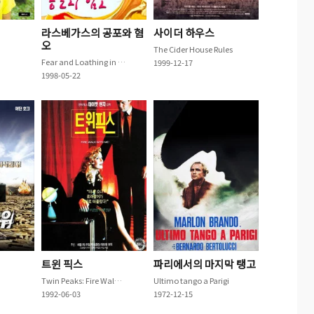
라스베가스의 공포와 혐
사이더 하우스
오
The Cider House Rules
Fear and Loathing in Las Vegas
1999-12-17
1998-05-22
트윈 픽스
파리에서의 마지막 탱고
Twin Peaks: Fire Walk with Me
Ultimo tango a Parigi
1992-06-03
1972-12-15