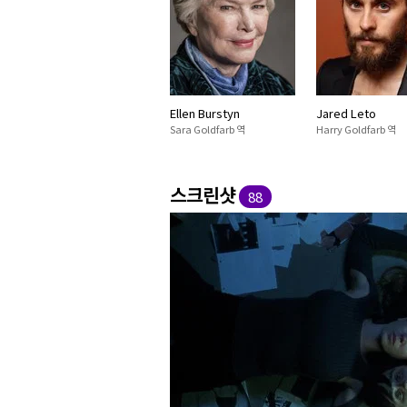
Ellen Burstyn
Jared Leto
Sara Goldfarb 역
Harry Goldfarb 역
스크린샷
88