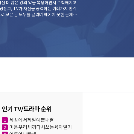
냉장고, TV가 자신을 공격하는 여러가지 환각
로 모은 돈 모두를 날리며 예기치 못한 문제에
인기 TV/드라마 순위
세상에서제일예쁜내딸
1
미운우리새끼다시쓰는육아일기
2