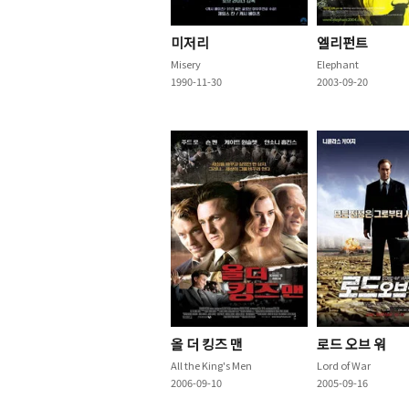
미저리
엘리펀트
Misery
Elephant
1990-11-30
2003-09-20
올 더 킹즈 맨
로드 오브 워
All the King's Men
Lord of War
2006-09-10
2005-09-16