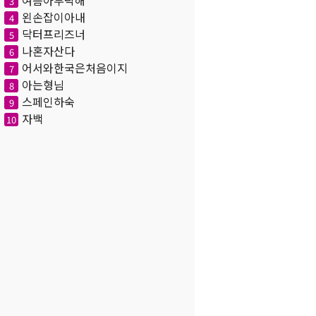
여름아부탁해
3
왼손잡이아내
4
닥터프리즈너
5
나혼자산다
6
어서와한국은처음이지
7
아는형님
8
스페인하숙
9
자백
10