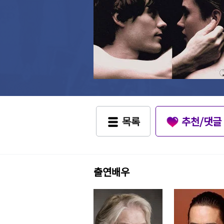
목록
추천/댓글
출연배우