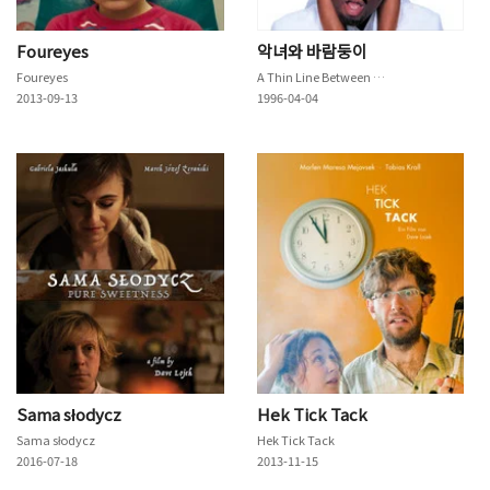
Foureyes
악녀와 바람둥이
Foureyes
A Thin Line Between Love and Hate
2013-09-13
1996-04-04
Sama słodycz
Hek Tick Tack
Sama słodycz
Hek Tick Tack
2016-07-18
2013-11-15