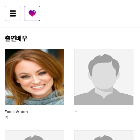
출연배우
Fiona Vroom
역
역