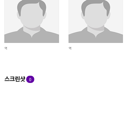
역
역
스크린샷
0