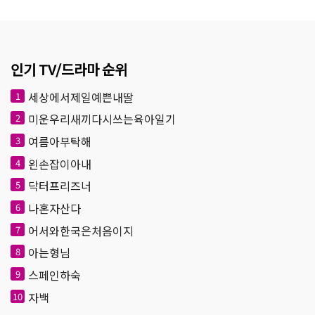
인기 TV/드라마 순위
세상에서제일예쁜내딸
1
미운우리새끼다시쓰는육아일기
2
여름아부탁해
3
왼손잡이아내
4
닥터프리즈너
5
나혼자산다
6
어서와한국은처음이지
7
아는형님
8
스페인하숙
9
자백
10