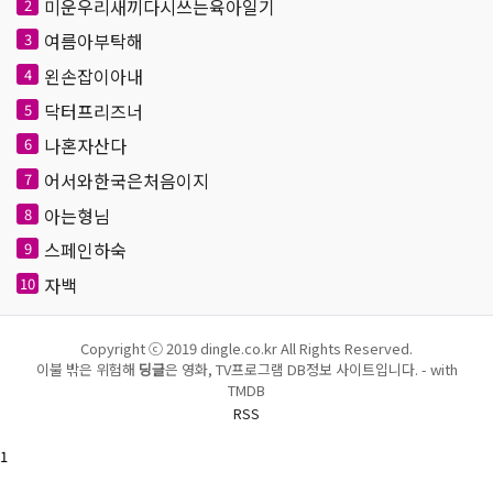
미운우리새끼다시쓰는육아일기
2
여름아부탁해
3
왼손잡이아내
4
닥터프리즈너
5
나혼자산다
6
어서와한국은처음이지
7
아는형님
8
스페인하숙
9
자백
10
Copyright ⓒ 2019 dingle.co.kr All Rights Reserved.
이불 밖은 위험해
딩글
은 영화, TV프로그램 DB정보 사이트입니다. - with
TMDB
RSS
1