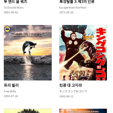
투 엔드 올 워즈
혹성탈출 3: 제3의 인류
To End All Wars
Escape from the Planet of the Apes
2001-09-02
1971-05-20
프리 윌리
킹콩 대 고지라
Free Willy
キングコング対ゴジラ
1993-07-16
1962-08-11