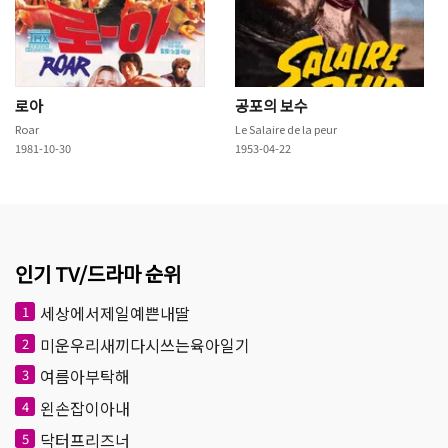
로아
공포의 보수
Roar
Le Salaire de la peur
1981-10-30
1953-04-22
인기 TV/드라마 순위
세상에서제일예쁜내딸
1
미운우리새끼다시쓰는육아일기
2
여름아부탁해
3
왼손잡이아내
4
닥터프리즈너
5