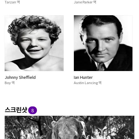
Tarzan 역
Jane Parker 역
Johnny Sheffield
Ian Hunter
Boy 역
Austin Lancing 역
스크린샷
8