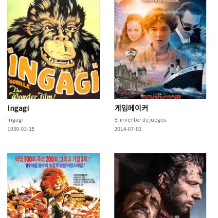
Ingagi
게임메이커
Ingagi
El inventor de juegos
1930-03-15
2014-07-03