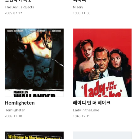
The Devil's Rejects
Misery
2005-07-22
1990-11-30
Hemligheten
레이디 인 더 레이크
Hemligheten
Lady in the Lake
2006-11-10
1946-12-19