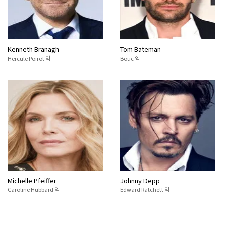
Kenneth Branagh
Tom Bateman
Hercule Poirot 역
Bouc 역
Michelle Pfeiffer
Johnny Depp
Caroline Hubbard 역
Edward Ratchett 역