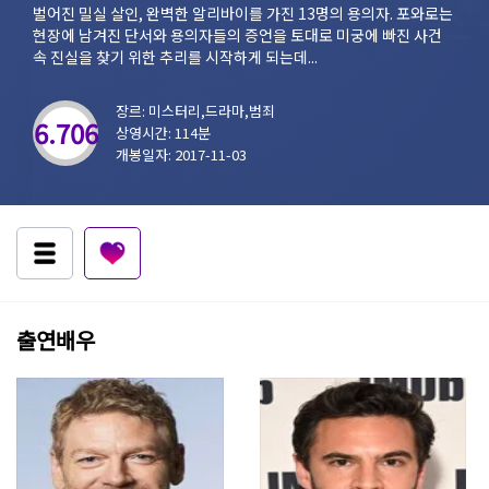
벌어진 밀실 살인, 완벽한 알리바이를 가진 13명의 용의자. 포와로는
현장에 남겨진 단서와 용의자들의 증언을 토대로 미궁에 빠진 사건
속 진실을 찾기 위한 추리를 시작하게 되는데...
장르: 미스터리,드라마,범죄
6.706
상영시간: 114분
개봉일자: 2017-11-03
출연배우