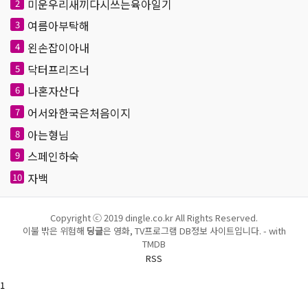
미운우리새끼다시쓰는육아일기
2
여름아부탁해
3
왼손잡이아내
4
닥터프리즈너
5
나혼자산다
6
어서와한국은처음이지
7
아는형님
8
스페인하숙
9
자백
10
Copyright ⓒ 2019 dingle.co.kr All Rights Reserved.
이불 밖은 위험해
딩글
은 영화, TV프로그램 DB정보 사이트입니다. - with
TMDB
RSS
1