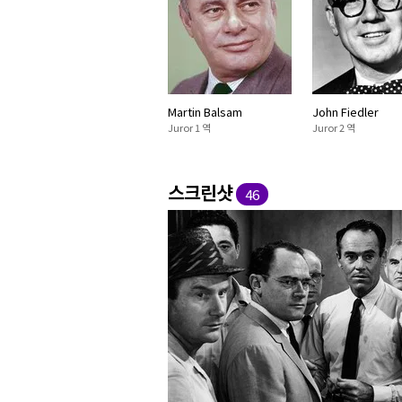
Martin Balsam
John Fiedler
Juror 1 역
Juror 2 역
스크린샷
46