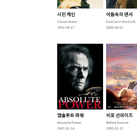
시민 케인
어둠속의 댄서
Citizen Kane
Dancer in the Dark
1941-04-17
2000-09-01
앱솔루트 파워
비포 선라이즈
Absolute Power
Before Sunrise
1997-02-14
1995-01-27