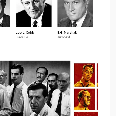
Lee J. Cobb
E.G. Marshall
Juror 3 역
Juror 4 역