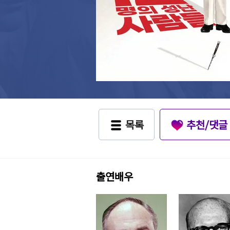
목록
추천/댓글
출연배우