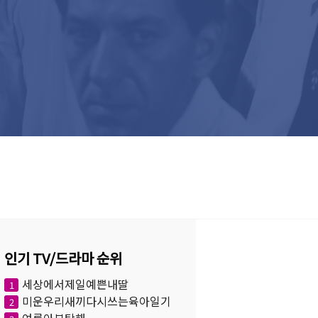
인기 TV/드라마 순위
세상에서제일예쁜내딸
1
미운우리새끼다시쓰는육아일기
2