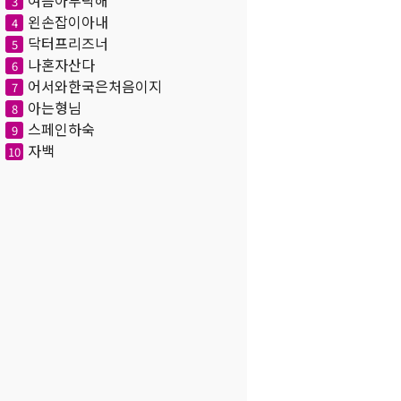
여름아부탁해
3
왼손잡이아내
4
닥터프리즈너
5
나혼자산다
6
어서와한국은처음이지
7
아는형님
8
스페인하숙
9
자백
10