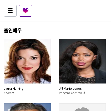
출연배우
Laura Harring
Jill Marie Jones
Anora 역
Imogene Cochran 역