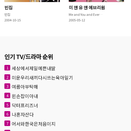
빈집
미 앤 유 앤 에브리원
빈집
Me and You and Everyone We Know
2004-10-15
2005-05-12
인기 TV/드라마 순위
세상에서제일예쁜내딸
1
미운우리새끼다시쓰는육아일기
2
여름아부탁해
3
왼손잡이아내
4
닥터프리즈너
5
나혼자산다
6
어서와한국은처음이지
7