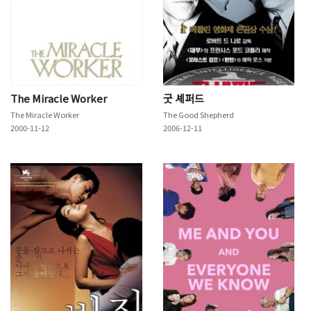
The Miracle Worker
굿 셰퍼드
The Miracle Worker
The Good Shepherd
2000-11-12
2006-12-11