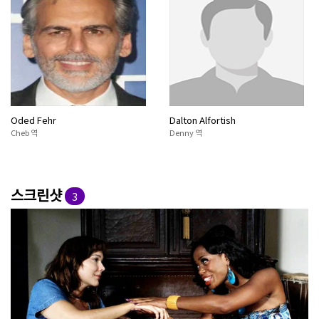
Oded Fehr
Dalton Alfortish
Cheb 역
Denny 역
스크린샷
3