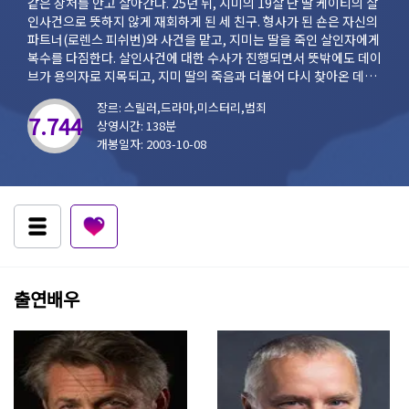
같은 상처를 안고 살아간다. 25년 뒤, 지미의 19살 난 딸 케이티의 살
인사건으로 뜻하지 않게 재회하게 된 세 친구. 형사가 된 숀은 자신의
파트너(로렌스 피쉬번)와 사건을 맡고, 지미는 딸을 죽인 살인자에게
복수를 다짐한다. 살인사건에 대한 수사가 진행되면서 뜻밖에도 데이
브가 용의자로 지목되고, 지미 딸의 죽음과 더불어 다시 찾아온 데이
브의 아픈 과거는 그의 단란했던 가정과 미래에 대한 희망마저 파괴
장르: 스릴러,드라마,미스터리,범죄
하고 마는데... 세 친구의 우정, 가정, 그리고 그 옛날 사라졌던 순수함
7.744
상영시간: 138분
에 대한 아픈 과거가 악몽처럼 되살아난다.
개봉일자: 2003-10-08
출연배우