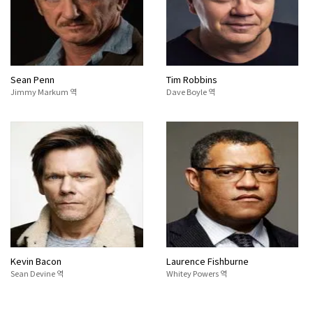
Sean Penn
Tim Robbins
Jimmy Markum 역
Dave Boyle 역
Kevin Bacon
Laurence Fishburne
Sean Devine 역
Whitey Powers 역