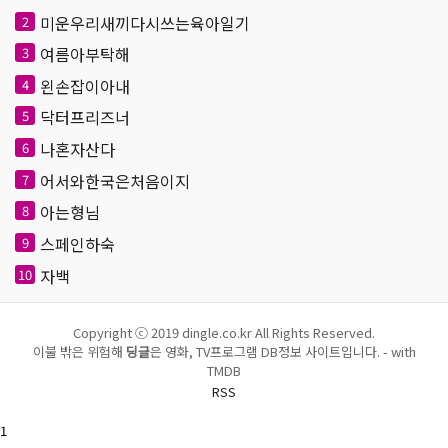
미운우리새끼다시쓰는육아일기
2
여름아부탁해
3
왼손잡이아내
4
닥터프리즈너
5
나혼자산다
6
어서와한국은처음이지
7
아는형님
8
스페인하숙
9
자백
10
Copyright ⓒ 2019 dingle.co.kr All Rights Reserved.
이불 밖은 위험해
딩글
은 영화, TV프로그램 DB정보 사이트입니다. - with
TMDB
RSS
1