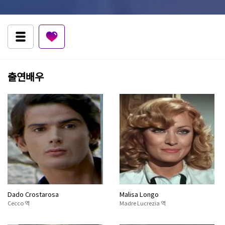
출연배우
Dado Crostarosa
Malisa Longo
Cecco 역
Madre Lucrezia 역