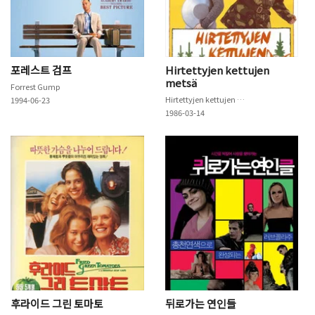
포레스트 검프
Hirtettyjen kettujen
metsä
Forrest Gump
Hirtettyjen kettujen metsä
1994-06-23
1986-03-14
후라이드 그린 토마토
뒤로가는 연인들