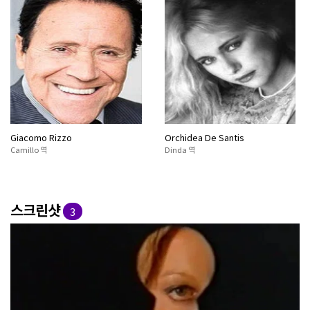
Giacomo Rizzo
Orchidea De Santis
Camillo 역
Dinda 역
스크린샷
3