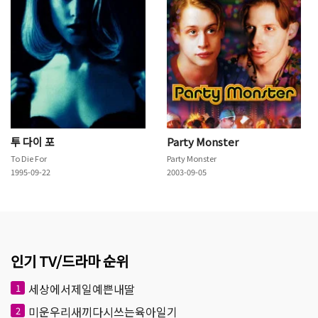
투 다이 포
Party Monster
To Die For
Party Monster
1995-09-22
2003-09-05
인기 TV/드라마 순위
세상에서제일예쁜내딸
1
미운우리새끼다시쓰는육아일기
2