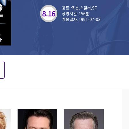
장르: 액션,스릴러,SF
8.16
상영시간: 156분
개봉일자: 1991-07-03