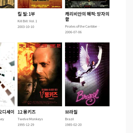
킬 빌: 1부
캐리비안의 해적: 망자의
함
Kill Bill: Vol. 1
Pirates of the Caribbean: Dead Man's Chest
2003-10-10
2006-07-06
 오디세이
12 몽키즈
브라질
sey
Twelve Monkeys
Brazil
1995-12-29
1985-02-20