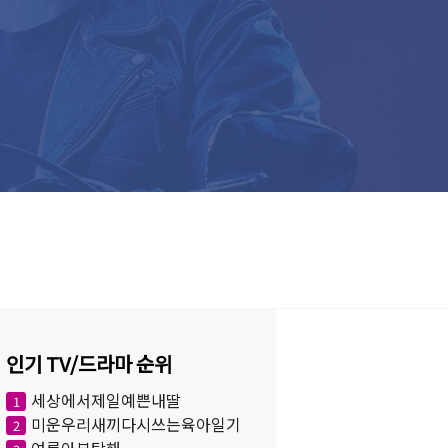
인기 TV/드라마 순위
세상에서제일예쁜내딸
1
미운우리새끼다시쓰는육아일기
2