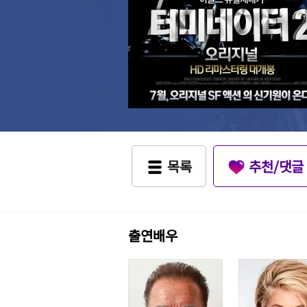
목록
추천/댓글
출연배우