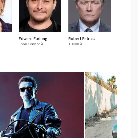
Edward Furlong
Robert Patrick
John Connor 역
T-1000 역