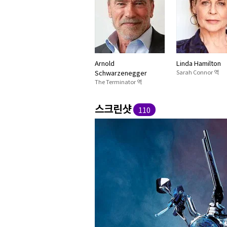
Arnold
Linda Hamilton
Schwarzenegger
Sarah Connor 역
The Terminator 역
스크린샷
110