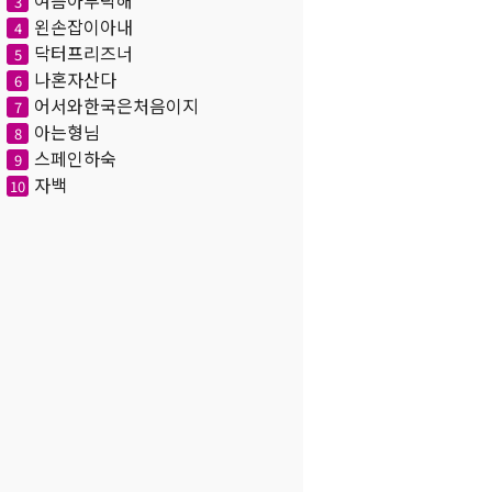
여름아부탁해
3
왼손잡이아내
4
닥터프리즈너
5
나혼자산다
6
어서와한국은처음이지
7
아는형님
8
스페인하숙
9
자백
10