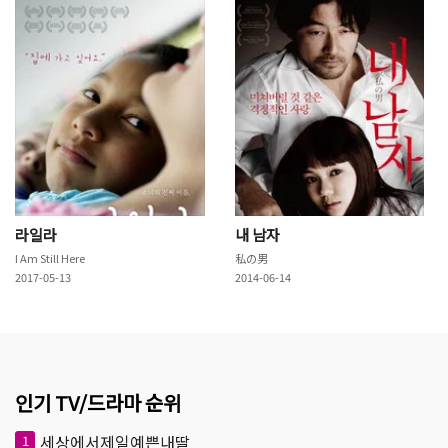
라일라
내 남자
I Am Still Here
私の男
2017-05-13
2014-06-14
인기 TV/드라마 순위
세상에서제일예쁜내딸
1