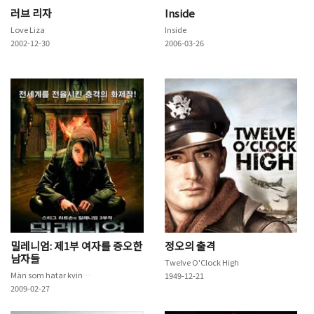
러브 리자
Inside
Love Liza
Inside
2002-12-30
2006-03-26
밀레니엄: 제1부 여자를 증오한
정오의 출격
남자들
Twelve O'Clock High
Män som hatar kvinnor
1949-12-21
2009-02-27