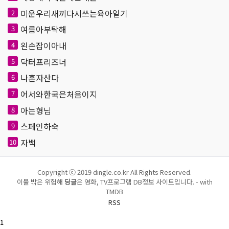
미운우리새끼다시쓰는육아일기
2
여름아부탁해
3
왼손잡이아내
4
닥터프리즈너
5
나혼자산다
6
어서와한국은처음이지
7
아는형님
8
스페인하숙
9
자백
10
Copyright ⓒ 2019 dingle.co.kr All Rights Reserved.
이불 밖은 위험해
딩글
은 영화, TV프로그램 DB정보 사이트입니다. - with
TMDB
RSS
1