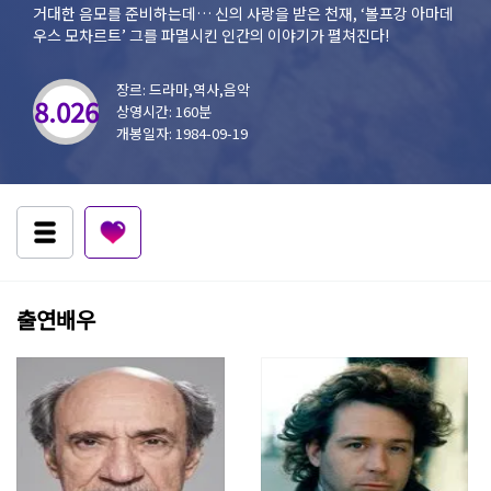
거대한 음모를 준비하는데… 신의 사랑을 받은 천재, ‘볼프강 아마데
우스 모차르트’ 그를 파멸시킨 인간의 이야기가 펼쳐진다!
장르: 드라마,역사,음악
8.026
상영시간: 160분
개봉일자: 1984-09-19
출연배우