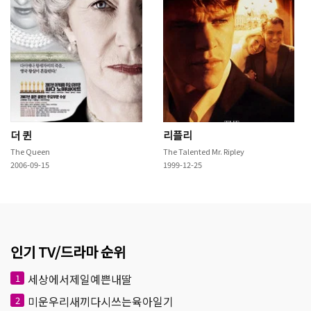
더 퀸
리플리
The Queen
The Talented Mr. Ripley
2006-09-15
1999-12-25
인기 TV/드라마 순위
세상에서제일예쁜내딸
1
미운우리새끼다시쓰는육아일기
2