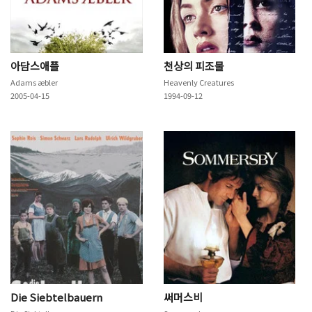
아담스애플
천상의 피조물
Adams æbler
Heavenly Creatures
2005-04-15
1994-09-12
Die Siebtelbauern
써머스비