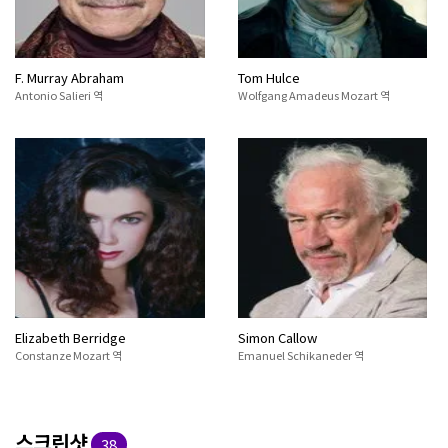
F. Murray Abraham
Tom Hulce
Antonio Salieri 역
Wolfgang Amadeus Mozart 역
Elizabeth Berridge
Simon Callow
Constanze Mozart 역
Emanuel Schikaneder 역
스크린샷
38