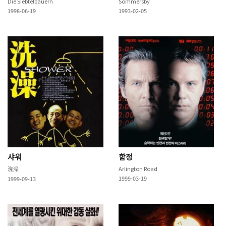
Die Siebtelbauern
Sommersby
1998-06-19
1993-02-05
샤워
함정
洗澡
Arlington Road
1999-03-19
1999-09-13