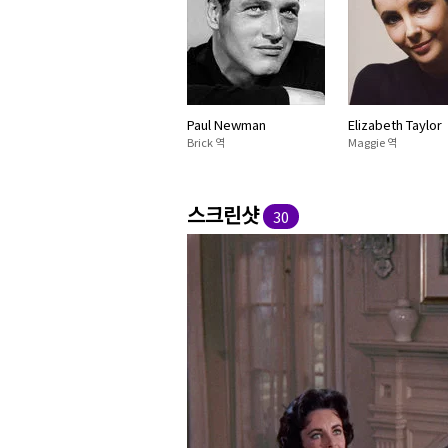
Paul Newman
Elizabeth Taylor
Brick 역
Maggie 역
스크린샷
30