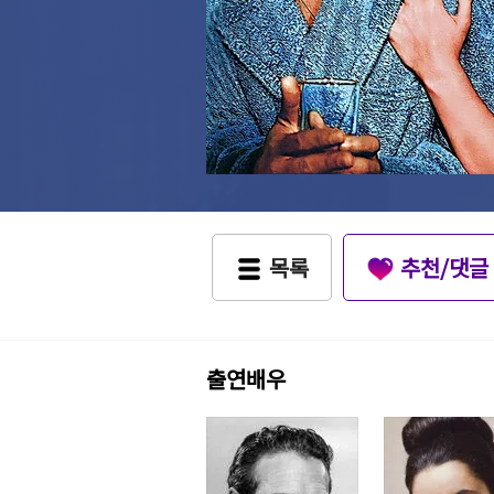
목록
추천/댓글
출연배우