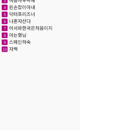
여름아부탁해
3
왼손잡이아내
4
닥터프리즈너
5
나혼자산다
6
어서와한국은처음이지
7
아는형님
8
스페인하숙
9
자백
10