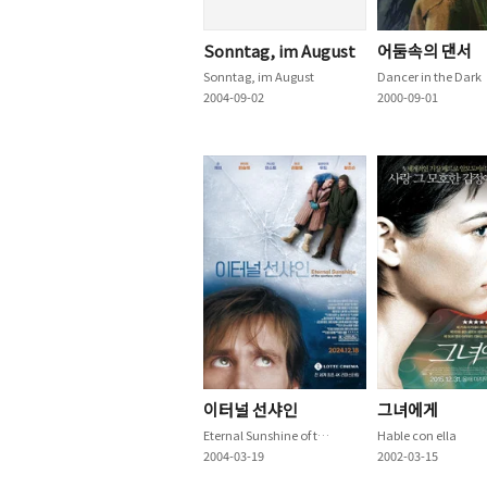
Sonntag, im August
어둠속의 댄서
Sonntag, im August
Dancer in the Dark
2004-09-02
2000-09-01
이터널 선샤인
그녀에게
Eternal Sunshine of the Spotless Mind
Hable con ella
2004-03-19
2002-03-15