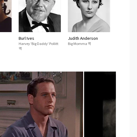
Burl Ives
Judith Anderson
Harvey 'Big Daddy' Pollitt
Big Momma 역
역