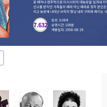
로 태어나 맨주먹으로 미시시피의 대농장을 일궈내 지역
선고를 받지만 가족들의 배려 아닌 배려로 정작 본인은 
리고 농장에 나타난 브릭의 형님 내외 구퍼와 메이는 
을 재산에 눈독을 들이며 브릭의 아내 매기와 날카로운 
장르: 드라마
7.632
상영시간: 108분
개봉일자: 1958-08-29