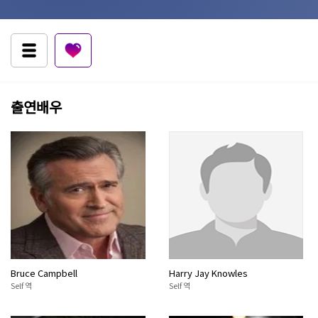
출연배우
Bruce Campbell
Harry Jay Knowles
Self 역
Self 역