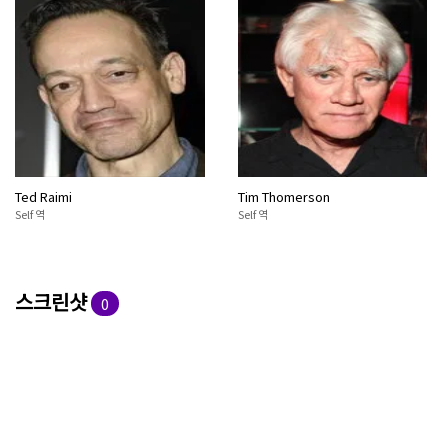
Ted Raimi
Tim Thomerson
Self 역
Self 역
스크린샷
0