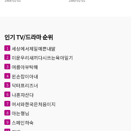
1968-01-01
1980-01-01
인기 TV/드라마 순위
세상에서제일예쁜내딸
1
미운우리새끼다시쓰는육아일기
2
여름아부탁해
3
왼손잡이아내
4
닥터프리즈너
5
나혼자산다
6
어서와한국은처음이지
7
아는형님
8
스페인하숙
9