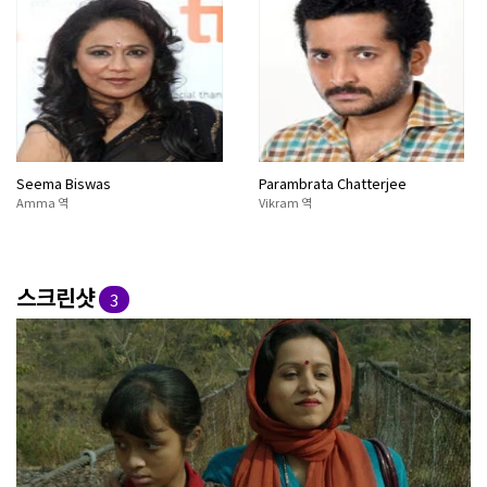
Seema Biswas
Parambrata Chatterjee
Amma 역
Vikram 역
스크린샷
3