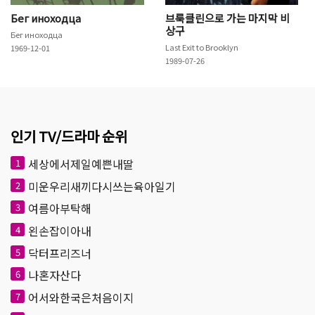
Бег иноходца
브룩클린으로 가는 마지막 비
상구
Бег иноходца
Last Exit to Brooklyn
1969-12-01
1989-07-26
인기 TV/드라마 순위
세상에서제일예쁜내딸
1
미운우리새끼다시쓰는육아일기
2
여름아부탁해
3
왼손잡이아내
4
닥터프리즈너
5
나혼자산다
6
어서와한국은처음이지
7