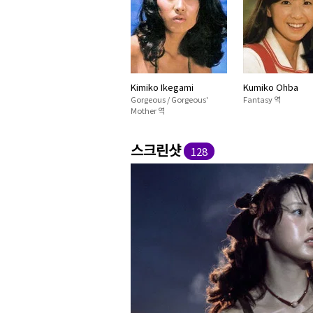
Kimiko Ikegami
Kumiko Ohba
Gorgeous / Gorgeous'
Fantasy 역
Mother 역
스크린샷
128