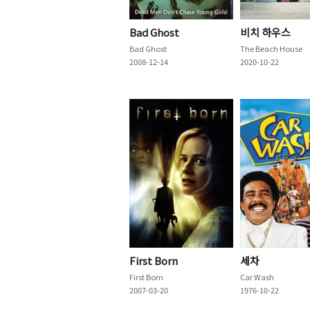
Bad Ghost
비치 하우스
Bad Ghost
The Beach House
2008-12-14
2020-10-22
First Born
세차
First Born
Car Wash
2007-03-20
1976-10-22