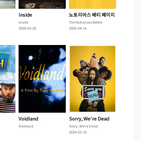
Inside
노토리어스 베티 페이지
Inside
The Notorious Bettie Page
2006-03-26
2006-04-14
Voidland
Sorry, We're Dead
Voidland
Sorry, We're Dead
2024-02-10