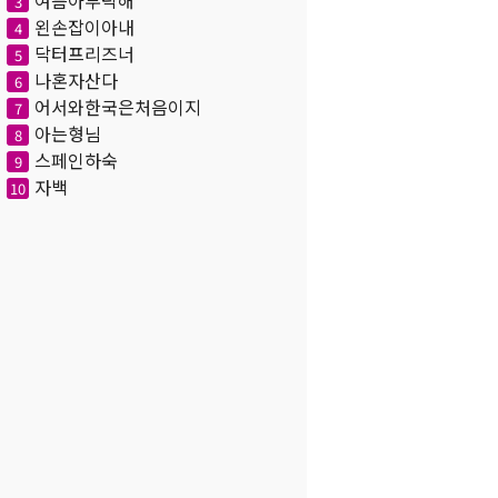
여름아부탁해
3
왼손잡이아내
4
닥터프리즈너
5
나혼자산다
6
어서와한국은처음이지
7
아는형님
8
스페인하숙
9
자백
10