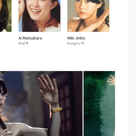
Ai Matsubara
Miki Jinbo
Prof 역
Kung Fu 역