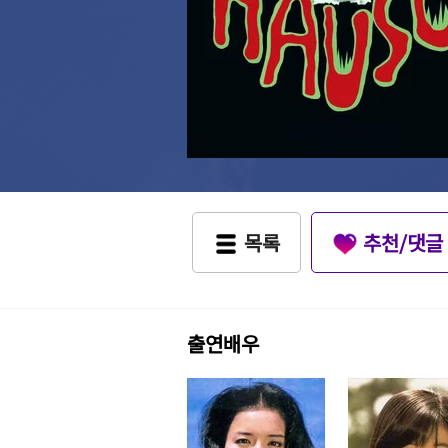
목록
추천/댓글
출연배우