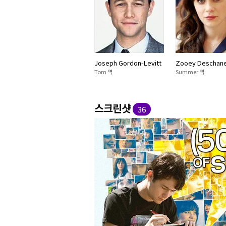
Joseph Gordon-Levitt
Zooey Deschane
Tom 역
Summer 역
스크린샷
36