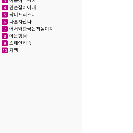
여름아부탁해
3
왼손잡이아내
4
닥터프리즈너
5
나혼자산다
6
어서와한국은처음이지
7
아는형님
8
스페인하숙
9
자백
10