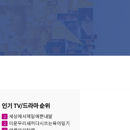
인기 TV/드라마 순위
세상에서제일예쁜내딸
1
미운우리새끼다시쓰는육아일기
2