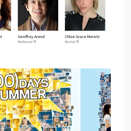
l
Geoffrey Arend
Chloë Grace Moretz
McKenzie 역
Rachel 역