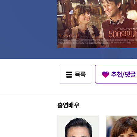
목록
추천/댓글
출연배우