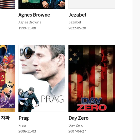
Agnes Browne
Jezabel
Agnes Browne
Jezabel
1999-11-08
2022-05-20
온 자파
Prag
Day Zero
Prag
Day Zero
2006-11-03
2007-04-27