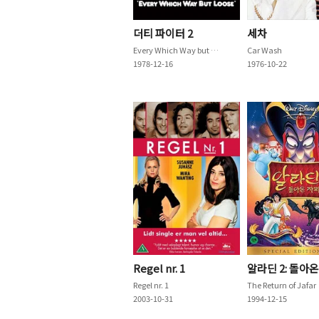
더티 파이터 2
세차
Every Which Way but Loose
Car Wash
1978-12-16
1976-10-22
Regel nr. 1
알라딘 2: 돌아
Regel nr. 1
The Return of Jafar
2003-10-31
1994-12-15