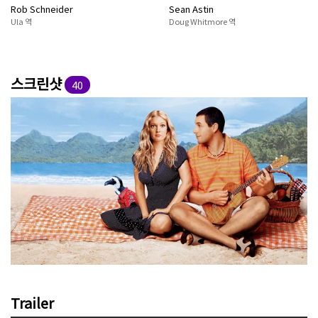
Rob Schneider
Sean Astin
Ula 역
Doug Whitmore 역
스크린샷
40
Trailer