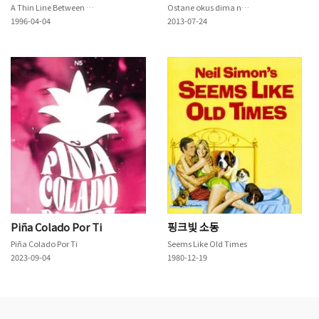
A Thin Line Between Love and Hate
Ostane okus dima na kraju
1996-04-04
2013-07-24
Piña Colado Por Ti
핑크빛 소동
Piña Colado Por Ti
Seems Like Old Times
2023-09-04
1980-12-19