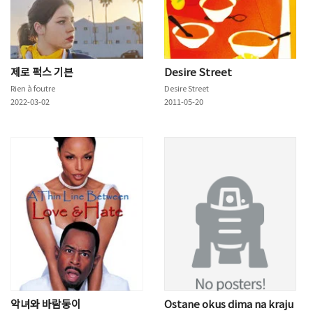
제로 퍽스 기븐
Desire Street
Rien à foutre
Desire Street
2022-03-02
2011-05-20
악녀와 바람둥이
Ostane okus dima na kraju