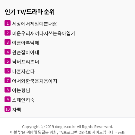
인기 TV/드라마 순위
세상에서제일예쁜내딸
1
미운우리새끼다시쓰는육아일기
2
여름아부탁해
3
왼손잡이아내
4
닥터프리즈너
5
나혼자산다
6
어서와한국은처음이지
7
아는형님
8
스페인하숙
9
자백
10
Copyright ⓒ 2019 dingle.co.kr All Rights Reserved.
이불 밖은 위험해
딩글
은 영화, TV프로그램 DB정보 사이트입니다. - with