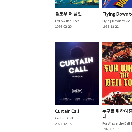
폴로우 더 플릿
Flying Down t
Follow the Fleet
Flying Down to Rio
1936-02-20
1933-12-22
Curtain Call
누구를 위하여 
나
Curtain Call
For Whom the Bell T
2024-12-13
1943-07-12