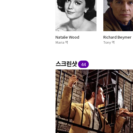
Natalie Wood
Richard Beymer
Maria 역
Tony 역
스크린샷
44