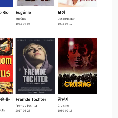
o Rio
Eugénie
모정
Eugénie
Losing Isaiah
1973-04-05
1995-03-17
종은 울리
Fremde Tochter
광란자
Fremde Tochter
Cruising
olls
2017-06-28
1980-02-15