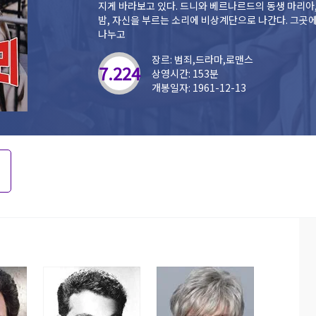
지게 바라보고 있다. 드니와 베르나르드의 동생 마리아, 두 사람
밤, 자신을 부르는 소리에 비상계단으로 나간다. 그곳에
나누고
장르: 범죄,드라마,로맨스
7.224
상영시간: 153분
개봉일자: 1961-12-13