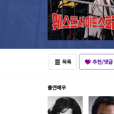
목록
추천/댓글
출연배우