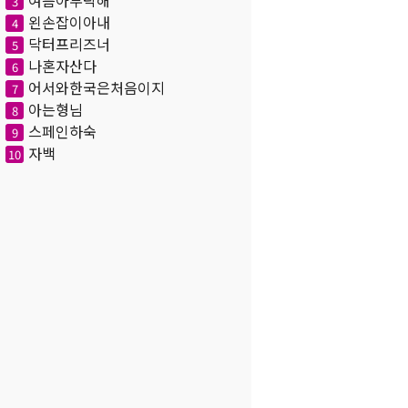
여름아부탁해
3
왼손잡이아내
4
닥터프리즈너
5
나혼자산다
6
어서와한국은처음이지
7
아는형님
8
스페인하숙
9
자백
10