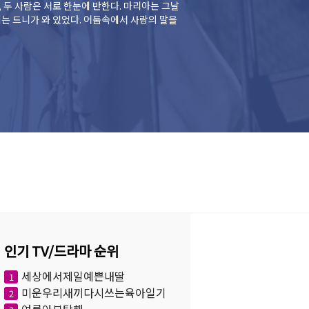
은 서로 한눈에 반한다. 마리아는 그날
는 드니가 와 있었다. 어둠속에서 사랑의 말을
인기 TV/드라마 순위
세상에서제일예쁜내딸
1
미운우리새끼다시쓰는육아일기
2