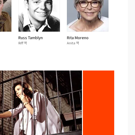
Russ Tamblyn
Rita Moreno
Riff 역
Anita 역