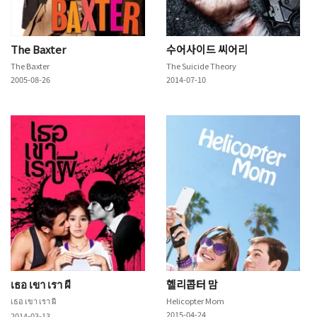
The Baxter
수어사이드 씨어리
The Baxter
The Suicide Theory
2005-08-26
2014-07-10
เธอ เขา เรา ผี
헬리콥터 맘
เธอ เขา เรา ผี
Helicopter Mom
2015-04-24
2014-03-13