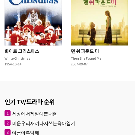
화이트 크리스마스
덴 쉬 파운드 미
White Christmas
Then She Found Me
1954-10-14
2007-09-07
인기 TV/드라마 순위
세상에서제일예쁜내딸
1
미운우리새끼다시쓰는육아일기
2
여름아부탁해
3