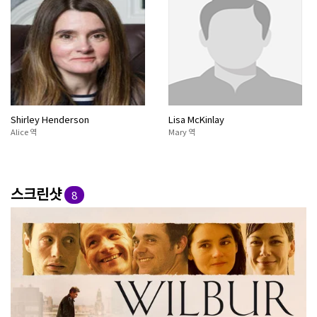
Shirley Henderson
Lisa McKinlay
Alice 역
Mary 역
스크린샷
8