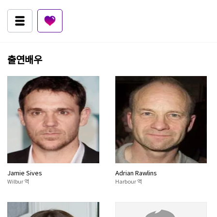
출연배우
Jamie Sives
Adrian Rawlins
Wilbur 역
Harbour 역