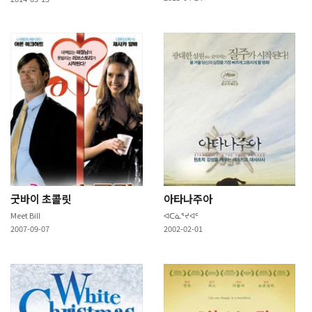
굿바이 초콜릿
아타나주아
Meet Bill
ᐊᑕᓈᕐᔪᐊᑦ
2007-09-07
2002-02-01