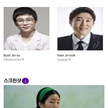
Byun Jin-su
Nam Jin-bok
Detective Cha 역
Sung-gu 역
스크린샷
1