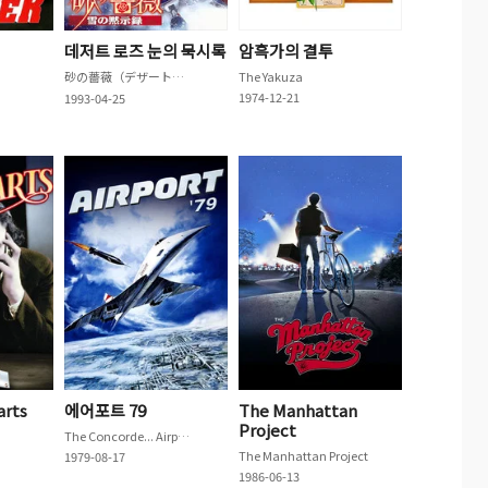
데저트 로즈 눈의 묵시록
암흑가의 결투
砂の薔薇（デザート・ローズ） 「雪の黙示録」
The Yakuza
1974-12-21
1993-04-25
arts
에어포트 79
The Manhattan
Project
The Concorde... Airport '79
The Manhattan Project
1979-08-17
1986-06-13