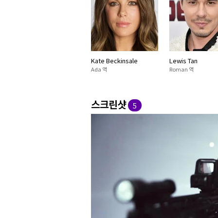
Kate Beckinsale
Lewis Tan
Ada 역
Roman 역
스크린샷
5