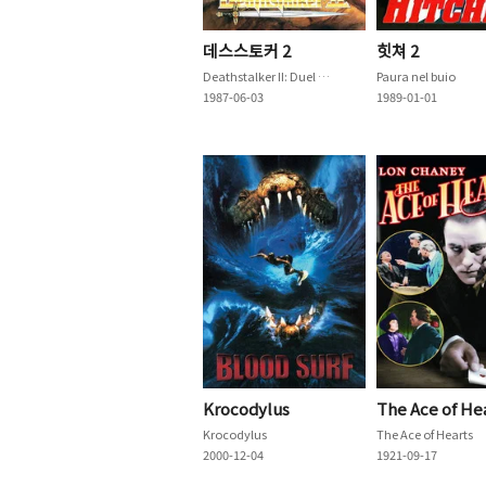
데스스토커 2
힛쳐 2
Deathstalker II: Duel of the Titans
Paura nel buio
1987-06-03
1989-01-01
Krocodylus
The Ace of He
Krocodylus
The Ace of Hearts
2000-12-04
1921-09-17