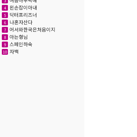
여름아부탁해
3
왼손잡이아내
4
닥터프리즈너
5
나혼자산다
6
어서와한국은처음이지
7
아는형님
8
스페인하숙
9
자백
10