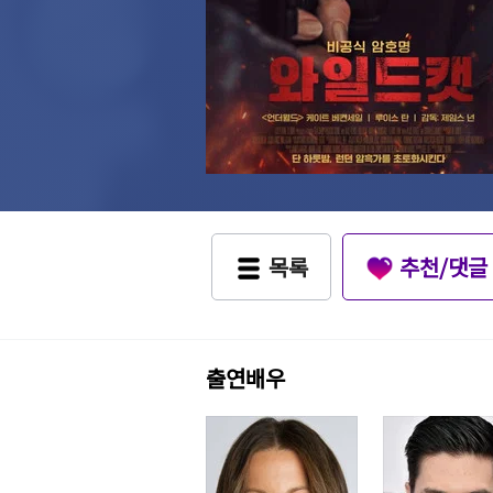
목록
추천/댓글
출연배우