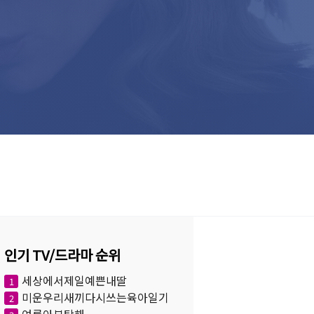
인기 TV/드라마 순위
세상에서제일예쁜내딸
1
미운우리새끼다시쓰는육아일기
2