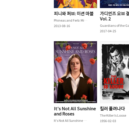
피니와 퍼브: 미션 마블
가디언즈 오브 
Vol. 2
Phineas and Ferb: Mission Marvel
2013-08-16
2017-04-25
It's Not All Sunshine
킬러 풀려나다
and Roses
The Killer Is Loose
It's Not All Sunshine and Roses
1956-02-03