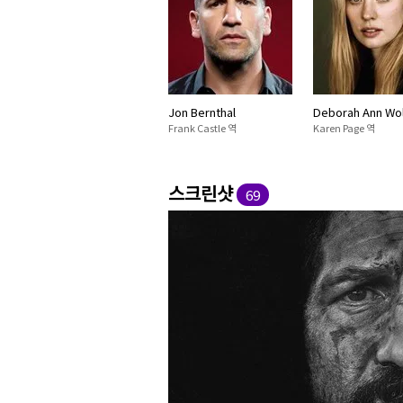
Jon Bernthal
Deborah Ann Wol
Frank Castle 역
Karen Page 역
스크린샷
69