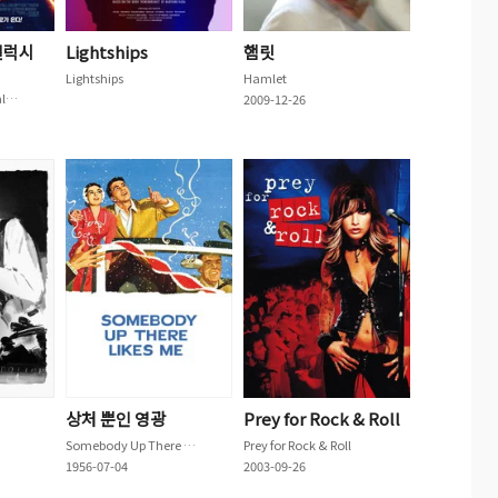
갤럭시
Lightships
햄릿
Lightships
Hamlet
Guardians of the Galaxy Vol. 2
2009-12-26
상처 뿐인 영광
Prey for Rock & Roll
Somebody Up There Likes Me
Prey for Rock & Roll
1956-07-04
2003-09-26