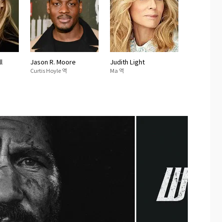
l
Jason R. Moore
Judith Light
Curtis Hoyle 역
Ma 역