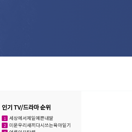
인기 TV/드라마 순위
세상에서제일예쁜내딸
1
미운우리새끼다시쓰는육아일기
2