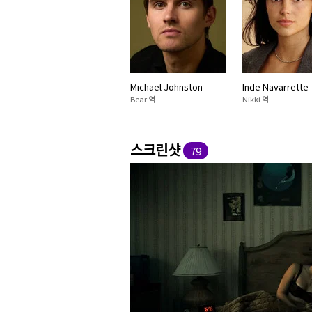
Michael Johnston
Inde Navarrette
Bear 역
Nikki 역
스크린샷
79