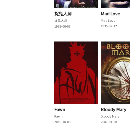
捉鬼大师
Mad Love
捉鬼大师
Mad Love
1935-07-12
1989-06-08
Fawn
Bloody Mary
Fawn
Bloody Mary
2019-10-03
2007-01-28