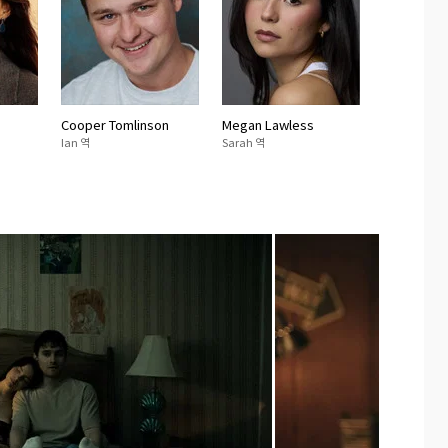
Cooper Tomlinson
Megan Lawless
Ian 역
Sarah 역