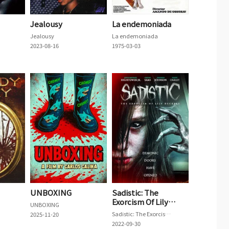
Jealousy
La endemoniada
Jealousy
La endemoniada
2023-08-16
1975-03-03
UNBOXING
Sadistic: The
Exorcism Of Lily
UNBOXING
Deckert
Sadistic: The Exorcism Of Lily Deckert
2025-11-20
2022-09-30