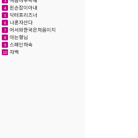
여름아부탁해
3
왼손잡이아내
4
닥터프리즈너
5
나혼자산다
6
어서와한국은처음이지
7
아는형님
8
스페인하숙
9
자백
10