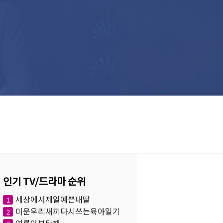
인기 TV/드라마 순위
세상에서제일예쁜내딸
1
미운우리새끼다시쓰는육아일기
2