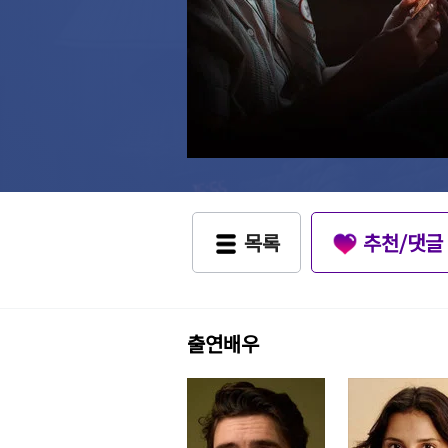
목록
추천/댓글
출연배우